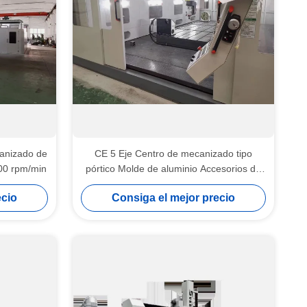
canizado de
CE 5 Eje Centro de mecanizado tipo
000 rpm/min
pórtico Molde de aluminio Accesorios de
tuberías de fibra de carbono
ecio
Consiga el mejor precio