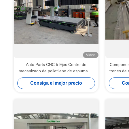
Video
Auto Parts CNC 5 Ejes Centro de
Component
mecanizado de polietileno de espuma de
trenes de 
moho de madera
Consiga el mejor precio
Con