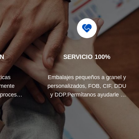
ÓN
SERVICIO 100%
icas
Embalajes pequeños a granel y
amente
personalizados, FOB, CIF, DDU
 proceso.
y DDP.Permítanos ayudarle a
dos los
encontrar la mejor solución para
ás allá de
todas sus inquietudes.