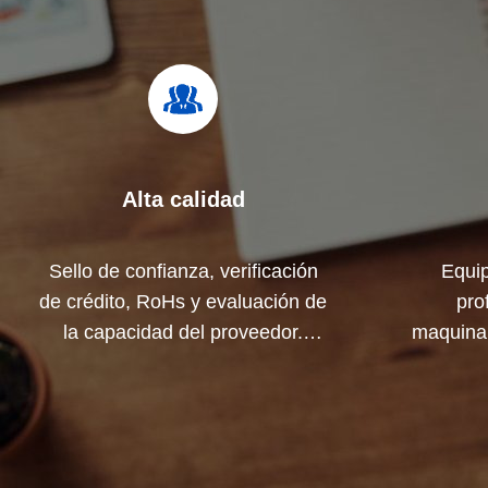
Alta calidad
Sello de confianza, verificación
Equip
de crédito, RoHs y evaluación de
pro
la capacidad del proveedor.
maquina
Tiene un estricto sistema de
coopera
control de calidad y un
prod
laboratorio de pruebas
profesional.