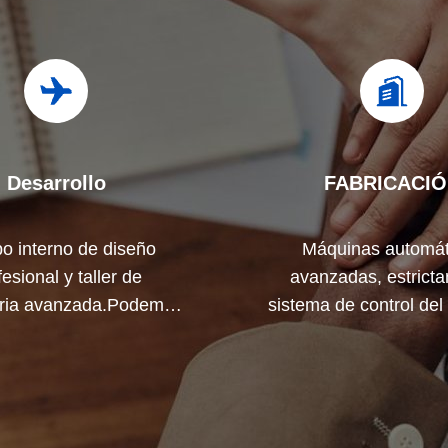
Desarrollo
FABRICACI
o interno de diseño
Máquinas automát
fesional y taller de
avanzadas, estrict
ria avanzada.Podemos
sistema de control del
r para desarrollar los
Podemos fabricar to
uctos que necesita.
terminales eléctricos m
su demanda.