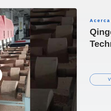
Acerca
Qin
Tech
V